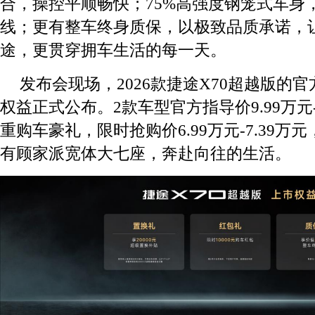
合，操控平顺畅快；75%高强度钢笼式车身
线；更有整车终身质保，以极致品质承诺，
途，更贯穿拥车生活的每一天。
发布会现场，2026款捷途X70超越版的
权益正式公布。2款车型官方指导价9.99万元-1
重购车豪礼，限时抢购价6.99万元-7.39
有顾家派宽体大七座，奔赴向往的生活。