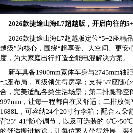
2026款捷途山海L7超越版，开启向往的5
2026款捷途山海L7超越版定位“5+2座精
越级”为核心，围绕“超享受、大空间、更安
度，为大家庭出行打造全能电混解决方案。
新车具备1900mm宽体车身与2745mm
七座布局，同级领先得房率；支持5/7座随心
合，完美适配各类生活场景；第二排腿部空间
997mm，让每一程都自在又舒适；二排放
1688L，可容纳24个20寸行李箱；配合云
背25°-41°随心调节，以及可选装的-6℃~
的舒适搬进旅途，让每位家人坐得舒展、装