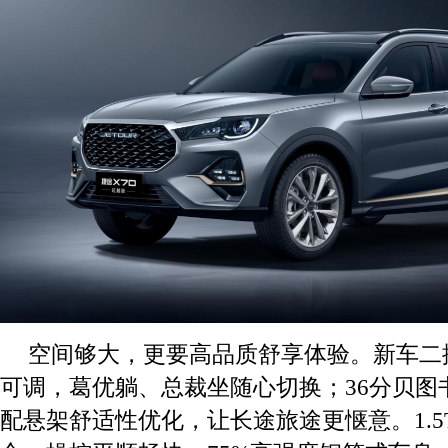
空间够大，更要高品质舒享体验。新车二排座
可调，葛优躺、总裁坐随心切换；36分贝图
配悬架舒适性优化，让长途旅途更惬意。1.5T