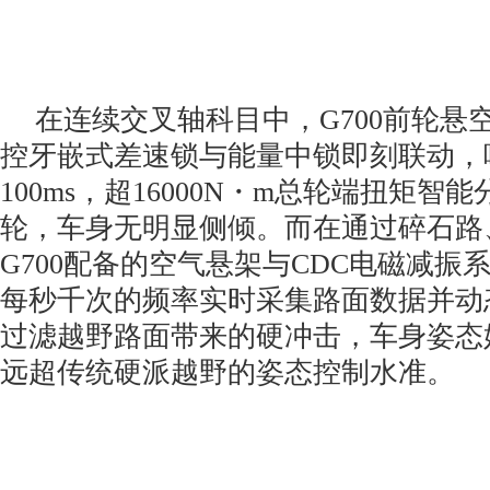
在连续交叉轴科目中，G700前轮悬
控牙嵌式差速锁与能量中锁即刻联动，
100ms，超16000N・m总轮端扭矩智
轮，车身无明显侧倾。而在通过碎石路
G700配备的空气悬架与CDC电磁减振
每秒千次的频率实时采集路面数据并动
过滤越野路面带来的硬冲击，车身姿态
远超传统硬派越野的姿态控制水准。