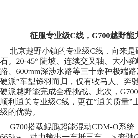
征服专业级C线
，
G700越野
北京越野小镇的专业级C线，向来是
石。20-45° 陡坡、连续交叉轴、大
路、600mm深涉水路等三十余种极端
硬派”车型铩羽而归，仅有牧马人、奔
硬派越野能完成全程挑战。此次，G70
顺利通关专业级C线，更在“通关质量”
级的优势。
G700搭载鲲鹏超能混动CDM-O系
665kw，动力输出一车抵三车，＞奔驰G3