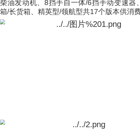
柴油发动机、
8
挡手自一体
/6
挡手动变速器
箱
/
长货箱、精英型
/
领航型共
17
个版本供消