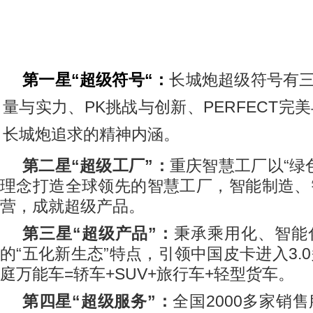
第一星
“
超级符号“：
长城炮超级符号有
量与实力、
PK
挑战与创新、
PERFECT
完美
长城炮追求的精神内涵。
第二星
“
超级工厂
”
：
重庆智慧工厂以“绿
理念打造全球领先的智慧工厂，智能制造、
营，成就超级产品。
第三星
“
超级产品
”
：
秉承乘用化、智能
的“五化新生态”特点，引领中国皮卡进入
3.0
庭万能车
=
轿车
+SUV+
旅行车
+
轻型货车。
第四星
“
超级服务
”
：
全国
2000
多家销售