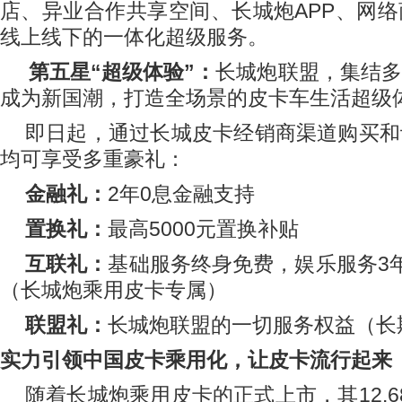
店、异业合作共享空间、长城炮
APP
、网络
线上线下的一体化超级服务。
第五星
“
超级体验
”
：
长城炮联盟，集结多
成为新国潮，打造全场景的皮卡车生活超级
即日起，通过长城皮卡经销商渠道购买和
均可享受多重豪礼：
金融礼：
2
年
0
息金融支持
置换礼：
最高
5000
元置换补贴
互联礼：
基础服务终身免费，娱乐服务
3
（长城炮乘用皮卡专属）
联盟礼：
长城炮联盟的一切服务权益（长
实力引领中国皮卡乘用化，让皮卡流行起来
随着长城炮乘用皮卡的正式上市，其
12.6