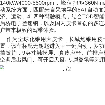
140kW/4000-5500rpm
，峰值扭矩
360N
·
m
动系统方面，匹配来自采埃孚的
8AT
自动变
济、运动、
4L
四种驾驶模式，结合
TOD
智能
后桥电子差速锁，以及国内皮卡首创的多连
户带来极致的驾乘体验。
作为全球化乘用大皮卡，长城炮乘用皮
置，该车标配无钥匙进入＋一键启动，多功
挡拨片，
9
英寸触摸屏、真皮座椅、前排座
空调后出风口、可开启天窗
､
专
属香氛
等乘