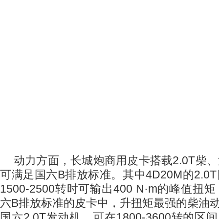
动力方面，长城炮商用皮卡搭载
2.0T
柴、
可满足国六
B
排放标准。其中
4D20M
的
2.0T
1500-2500
转时可输出
400 N
·
m
的峰值扭矩
六
B
排放标准的皮卡中，
升扭矩最强的柴油
国六
2.0T
发动机，可在
1800-3600
转的区间