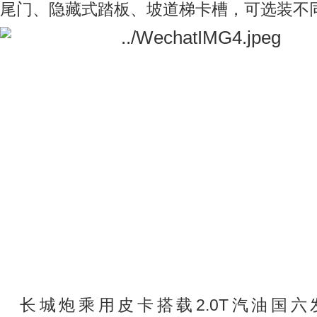
尾门、隐藏式踏板、坡道梯卡槽，可选装不
长城炮乘用皮卡搭载
2.0T
汽油国六